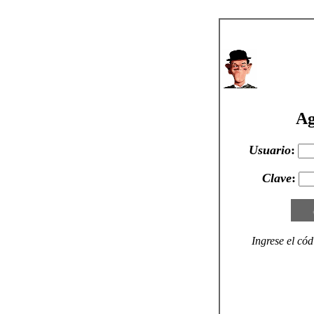
Ag
Usuario
:
Clav
e
:
Ingrese el cód